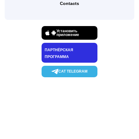
Contacts
Установить
приложение
ПАРТНЁРСКАЯ
ПРОГРАММА
CAT TELEGRAM