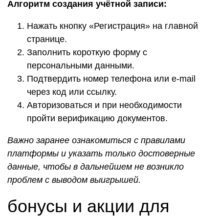
Алгоритм создания учётной записи:
Нажать кнопку «Регистрация» на главной
странице.
Заполнить короткую форму с
персональными данными.
Подтвердить номер телефона или e‑mail
через код или ссылку.
Авторизоваться и при необходимости
пройти верификацию документов.
Важно заранее ознакомиться с правилами
платформы и указать только достоверные
данные, чтобы в дальнейшем не возникло
проблем с выводом выигрышей.
бонусы и акции для