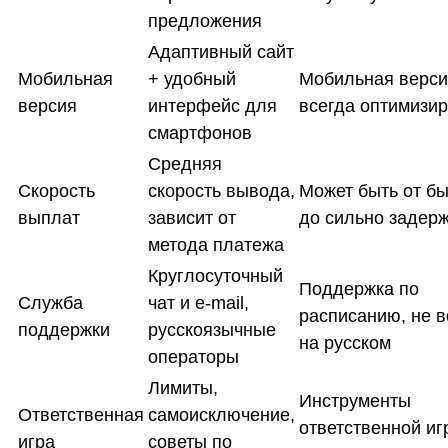
предложения
Адаптивный сайт
Мобильная
+ удобный
Мобильная верси
версия
интерфейс для
всегда оптимизи
смартфонов
Средняя
Скорость
скорость вывода,
Может быть от б
выплат
зависит от
до сильно задер
метода платежа
Круглосуточный
Поддержка по
Служба
чат и e‑mail,
расписанию, не в
поддержки
русскоязычные
на русском
операторы
Лимиты,
Инструменты
Ответственная
самоисключение,
ответственной иг
игра
советы по