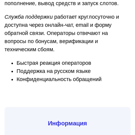
пополнение, вывод средств и запуск слотов.
Служба поддержки
работает круглосуточно и
доступна через онлайн-чат, email и форму
обратной связи. Операторы отвечают на
вопросы по бонусам, верификации и
техническим сбоям.
Быстрая реакция операторов
Поддержка на русском языке
Конфиденциальность обращений
Информация